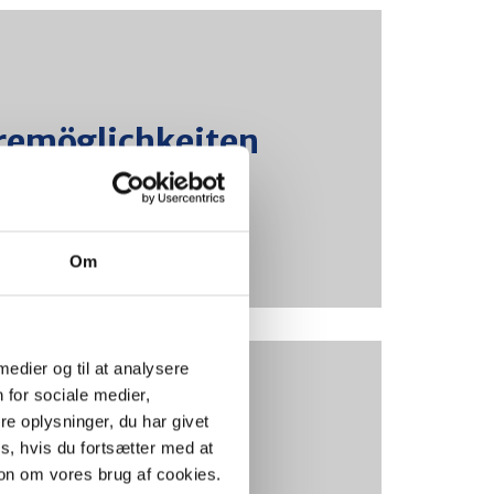
lichkeiten im Konzern
remöglichkeiten
im Konzern
öglichkeiten
Weiterlesen
Om
 medier og til at analysere
 for sociale medier,
e oplysninger, du har givet
von Fleggaard zu sein
s, hvis du fortsætter med at
il von Fleggaard
on om vores brug af cookies.
 Kultur