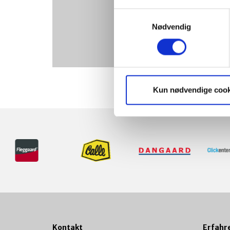
Treffe vier ganz unterschiedliche 
berichte
Treffe vier ganz typische Fleggaard
Samtykkevalg
Weiterlesen
Nødvendig
Weiterlesen
Kun nødvendige cook
Kontakt
Erfahr