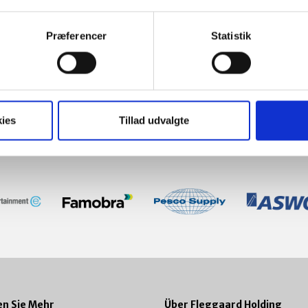
beufliche Werdegänge
Best in Class
n
 Mitarbeiter
Unsere Erwar
Præferencer
Statistik
Weiterlesen
ies
Tillad udvalgte
en Sie Mehr
Über Fleggaard Holding