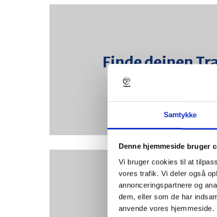
Finde deinen Tr
Finde deinen T
Siehe vakante Positionen
Initiativbewerbungen
Weiterlesen
Melde dich beim Jobalarm 
Weiterlesen
Samtykke
Denne hjemmeside bruger c
Vi bruger cookies til at tilpas
vores trafik. Vi deler også o
annonceringspartnere og anal
Unsere Mitarbeiter be
dem, eller som de har indsaml
Unsere Mitarb
anvende vores hjemmeside. 
Treffe vier ganz unterschiedliche Pr