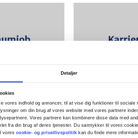
aumjob
Karrieremög
raumjob
Karrie
Fortbildung
Auszubildende
an
Interne Karrierem
Weiterlesen
Detaljer
ookies
se vores indhold og annoncer, til at vise dig funktioner til sociale
plysninger om din brug af vores website med vores partnere inden
ysepartnere. Vores partnere kan kombinere disse data med andr
richten
Ein Teil 
et fra din brug af deres tjenester. Du samtykker til vores cookie
eiter
Ein Te
I vores
cookie- og privatlivspolitik
kan du finde mere informati
ofile
Die Fleggaard