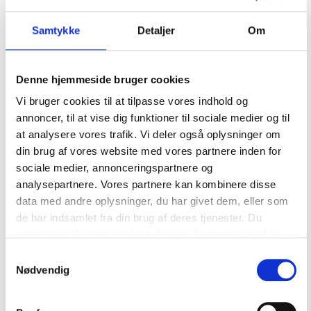
Samtykke
Detaljer
Om
Denne hjemmeside bruger cookies
Vi bruger cookies til at tilpasse vores indhold og
annoncer, til at vise dig funktioner til sociale medier og til
Auszubildende
at analysere vores trafik. Vi deler også oplysninger om
din brug af vores website med vores partnere inden for
Im Fleggaard Konzern haben wir eine lange
sociale medier, annonceringspartnere og
Tradition mit Ausbildungsberufen in all unseren
analysepartnere. Vores partnere kan kombinere disse
Geschäftsbereichen. Als Auszubildender in einem
data med andre oplysninger, du har givet dem, eller som
Unternehmen des Fleggaard Konzerns beginnt
deine berufliche Laufbahn in einem vielseitigen und
de har indsamlet fra din brug af deres tjenester. Du
dynamischen Lernumfeld.
samtykker til vores cookies, hvis du fortsætter med at
anvende vores hjemmeside. I vores
cookie- og
Unsere Auszubildenden sind ein wichtiger Teil des
Samtykkevalg
privatlivspolitik
kan du finde mere information om vores
Personals, sowohl während der Ausbildung als auch
Nødvendig
brug af cookies.
in den allermeisten Fällen auch nach dem Abschluss.
Viele unserer ehemaligen Auszubildenden sind noch