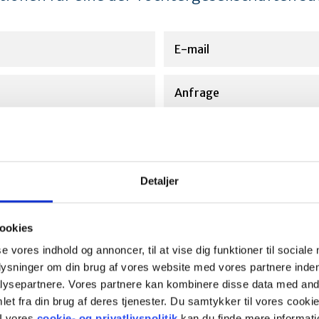
Detaljer
ookies
se vores indhold og annoncer, til at vise dig funktioner til sociale
plysninger om din brug af vores website med vores partnere inden
ysepartnere. Vores partnere kan kombinere disse data med andr
et fra din brug af deres tjenester. Du samtykker til vores cookie
I vores
cookie- og privatlivspolitik
kan du finde mere informati