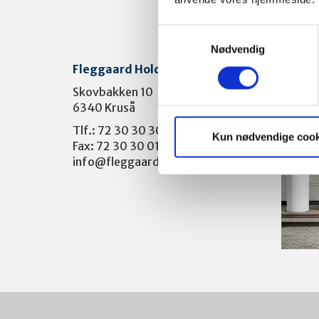
Samtykkevalg
Nødvendig
Fleggaard Holding A/S
Skovbakken 10
6340 Kruså
Tlf.: 72 30 30 30
Kun nødvendige cook
Fax: 72 30 30 01
info@fleggaard.dk