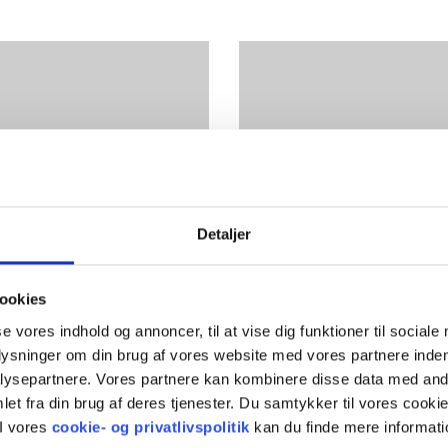
mejob
Karrieremu
mejob
Karri
Efteruddannels
Elevuddannelser
linger
Interne karrier
Læs mere
Detaljer
ookies
se vores indhold og annoncer, til at vise dig funktioner til sociale
plysninger om din brug af vores website med vores partnere inden
ysepartnere. Vores partnere kan kombinere disse data med andr
et fra din brug af deres tjenester. Du samtykker til vores cookie
ejdere
At være 
I vores
cookie- og privatlivspolitik
kan du finde mere informati