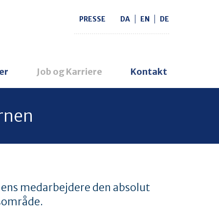
PRESSE
DA
EN
DE
er
Job og Karriere
Kontakt
ernen
rnens medarbejdere den absolut
usområde.