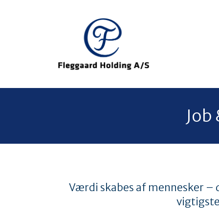
Job 
Værdi skabes af mennesker – d
vigtigst