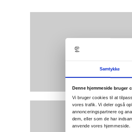
Find dit drøm
Find dit drøm
Se ledige jobs
Søg uopfordret
Læs mere
Bliv tippet om ledige stil
Læs mere
Samtykke
Denne hjemmeside bruger c
Vi bruger cookies til at tilpas
vores trafik. Vi deler også o
annonceringspartnere og anal
dem, eller som de har indsaml
Mød vores medarb
anvende vores hjemmeside. 