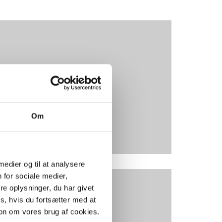
ligheder i koncernen
eremuligheder i
e
koncernen
emuligheder
Læs mere
Om
 medier og til at analysere
 for sociale medier,
e oplysninger, du har givet
s, hvis du fortsætter med at
en del af Fleggaard
on om vores brug af cookies.